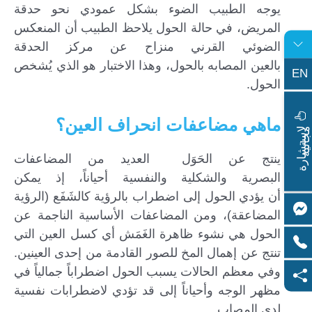
يوجه الطبيب الضوء بشكل عمودي نحو حدقة
المريض، في حالة الحول يلاحظ الطبيب أن المنعكس
الضوئي القرني منزاح عن مركز الحدقة
بالعين المصابه بالحول، وهذا الاختبار هو الذي يُشخص
EN
الحول.
ماهي مضاعفات انحراف العين؟
ا
س
ت
ش
ا
ر
ة
ج
ا
ن
ي
ل
م
ة
ينتج عن الحَوَل العديد من المضاعفات
البصرية والشكلية والنفسية أحياناً، إذ يمكن
أن يؤدي الحول إلى اضطراب بالرؤية كالشَفَع (الرؤية
المضاعقة)، ومن المضاعفات الأساسية الناجمة عن
الحول هي نشوء ظاهرة الغَمَش أي كسل العين التي
تنتج عن إهمال المخ للصور القادمة من إحدى العينين.
وفي معظم الحالات يسبب الحول اضطراباً جمالياً في
مظهر الوجه وأحياناً إلى قد تؤدي لاضطرابات نفسية
لدى المصاب.