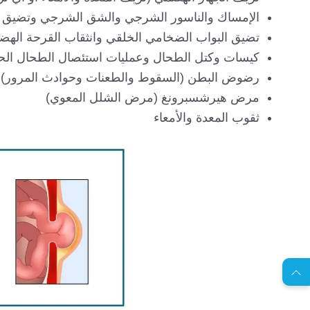
الإمساك والناسور الشرجي والشق الشرجي وتضيق ال
تضيق البواب الضخامي الخلقي وانثقاب القرحة الهض
كيسات وكتل الطحال وعمليات استئصال الطحال الحا
رضوض البطن (السقوط والطعنات وحوادث المرور)
مرض هيرشسبرونغ (مرض الشلل المعوي)
ثقوب المعدة والأمعاء
EN
ا
س
ت
ش
ا
ر
ة
ج
ا
ن
ي
ل
م
ة