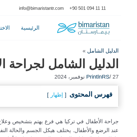
Ski
info@bimaristantr.com
+90 501 094 11 11
t
conten
الرئيسية
الاخ
الدليل الشامل
»
الدليل الشامل لجراحة ال
/ 27 نوفمبر، 2024
PrintlnRS
فهرس المحتوى
إظهار
جراحة الأطفال في تركيا هي فرع يهتم بتشخيص وعلاج 
عند الرضع والأطفال. يختلف هيكل الجسم والحالة النفس