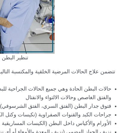
تنظير البطن 
تتضمن علاج الحالات المرضية الخلقية والمكتسبة التالية
حالات البطن الحادة وهي جميع الحالات الجراحية للبطن
والفتق الغاصص وحالات الالتواء والانفتال
فتوق جدار البطن (الفتق السري، الفتق الشرسوفي) وحا
جراحات الكبد والقنوات الصفراوية (تكيسات وكتل الك
الأورام والأكياس داخل البطن (الكيسات المساريقية والث
نزيف الجهاز الهضمي (نزيف المعدة والأمعاء أو أي نز