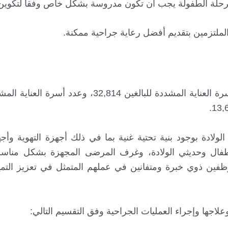
ء مرحلة الطفولة يجب أن تكون مدروسة بشكل خاص وفقاً لتكوين
 الملتزمين بتقديم أفضل رعاية جراحية ممكنة.
حسب دراسة أجريت في تركيا عام 2022، بلغ عدد أسرة العناية المشددة للبالغين ,814
لولادة بوجود بنية تحتية غنية بما في ذلك أجهزة التهوية وأجه
أطفال وحديثي الولادة، وغرف المرضى المجهزة بشكل منا
ظفين ذوي خبرة ومتفانين في عملهم المتمثل في تعزيز التمي
لاجها وإجراء العمليات الجراحية وفق التقسيم التالي: