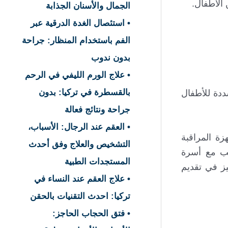
 الأطفال.
الجمال والأسنان الجذابة
• استئصال الغدة الدرقية عبر
الفم باستخدام المنظار: جراحة
بدون ندوب
• علاج الورم الليفي في الرحم
بالقسطرة في تركيا: بدون
32، وعدد أسرة العناية المشددة للأطفال
جراحة ونتائج فعالة
• العقم عند الرجال: الأسباب،
زة المراقبة
التشخيص والعلاج وفق أحدث
سب مع أسرة
المستجدات الطبية
ز في تقديم
• علاج العقم عند النساء في
تركيا: احدث التقنيات بالحقن
• فتق الحجاب الحاجز: