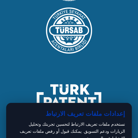
إعدادات ملفات تعريف الارتباط
نستخدم ملفات تعريف الارتباط لتحسين تجربتك وتحليل
الزيارات ودعم التسويق. يمكنك قبول أو رفض ملفات تعريف