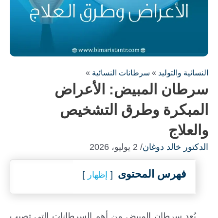
النسائية والتوليد
»
سرطانات النسائية
»
سرطان المبيض: الأعراض
المبكرة وطرق التشخيص
والعلاج
املأ النموذج لاستشارة مجانية !
الدكتور خالد دوغان
/ 2 يوليو، 2026
سنكون على اتصال معك في أسرع وقت ممكن
فهرس المحتوى
إظهار
يُعد سرطان المبيض من أهم السرطانات التي تصيب