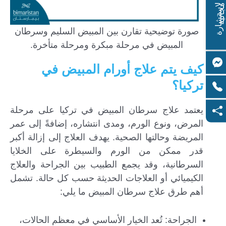
ا
س
ت
ش
ا
ر
ة
ج
ا
ن
ي
ل
م
ة
صورة توضيحية تقارن بين المبيض السليم وسرطان
المبيض في مرحلة مبكرة ومرحلة متأخرة.
كيف يتم علاج أورام المبيض في
تركيا؟
يعتمد علاج سرطان المبيض في تركيا على مرحلة
المرض، ونوع الورم، ومدى انتشاره، إضافةً إلى عمر
المريضة وحالتها الصحية. يهدف العلاج إلى إزالة أكبر
قدر ممكن من الورم والسيطرة على الخلايا
السرطانية، وقد يجمع الطبيب بين الجراحة والعلاج
الكيميائي أو العلاجات الحديثة حسب كل حالة. تشمل
أهم طرق علاج سرطان المبيض ما يلي:
الجراحة: تُعد الخيار الأساسي في معظم الحالات،