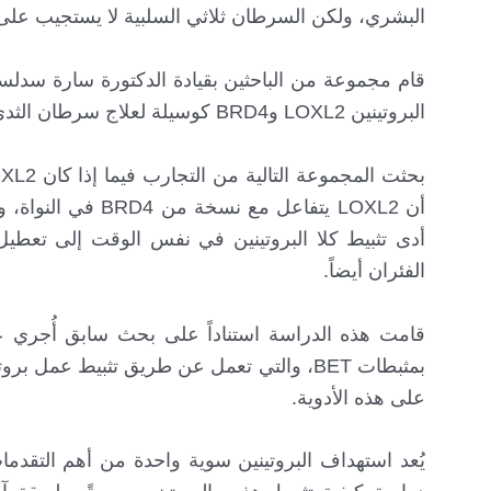
البشري، ولكن السرطان ثلاثي السلبية لا يستجيب على
قام مجموعة من الباحثين بقيادة الدكتورة سارة سدلسي
البروتينين LOXL2 وBRD4 كوسيلة لعلاج سرطان الثدي ثلاثي السلبية بشكل أكثر فعالية TNBC.
الفئران أيضاً.
على هذه الأدوية.
يُعد استهداف البروتينين سوية واحدة من أهم التقدم