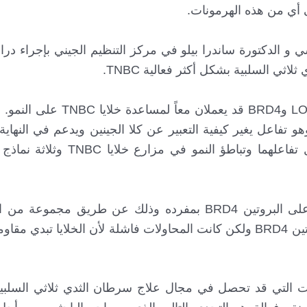
 أي من هذه الهرمونات.
 و الدكتورة ساندرا بيلو في مركز التنظيم الجيني بإجراء د
بحثت المجموعة التالية من التجارب فيما إذا كان LOXL2 وBRD4
أدى تثبيط كلا البروتينين في نفس الوقت إلى تعطيل تفاعلهما وت
قامت هذه الدراسة استناداً على بحث سابق أُجري على البروتين BRD4 بمفرده وذلك عن طري
بمثبطات BET، والتي تعمل عن طريق تثبيط عمل بروتين BRD4 ولكن كانت المحاولات فاشلة لأن الخلايا 
ات التي قد تحصل في مجال علاج سرطان الثدي ثلاثي السلبية