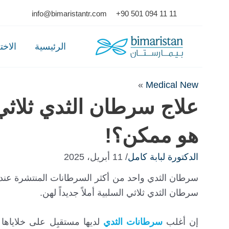
Ski
info@bimaristantr.com
+90 501 094 11 11
t
conten
الرئيسية
الاخ
»
Medical New
هو ممكن؟!
الدكتورة لبابة كامل
/ 11 أبريل، 2025
سرطان الثدي واحد من أكثر السرطانات المنتشرة عند ا
سرطان الثدي ثلاثي السلبية أملاً جديداً لهن.
إن أغلب
سرطانات الثدي
لديها مستقبِل على خلاياها