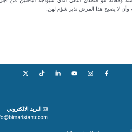
منة وفعالة هو التحدي التالي الذي سيواجه الباحثين من أج
 وأن لا يصبح هذا المرض نذير شؤم لهن.
البريد الالكتروني
nfo@bimaristantr.com
ل