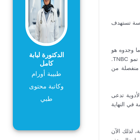
راسة تستهدف
 قد يعملان معاً لمساعدة خلايا TNBC على النمو. ما وجدوه هو
الدكتورة لبابة
أن LOXL2 يتفاعل مع نسخة من BRD4 في النواة، وهو تفاعل يغير كيفية التعبير عن كلا الجينين ويدعم في النهاية نمو TNBC.
كامل
باطؤ النمو في مزارع خلايا TNBC وثلاثة نماذج منفصلة من
طبيبة أورام
وكاتبة محتوى
ق مجموعة من الأدوية تدعى
طبي
تبدي مقاومة في النهاية
، لذلك الآن