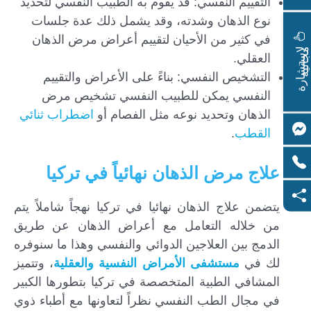
التقييم النفسي: قد يقوم به الطبيب النفسي لتحديد
نوع الذهان وشدته، وقد يشمل ذلك عدة جلسات
في كثير من الأحيان لتقييم أعراض مرض الذهان
ا
س
ت
ش
ا
ر
ة
ج
ا
ن
ي
ل
م
ة
العقلي.
التشخيص النفسي: بناءً على الأعراض والتقييم
النفسي يمكن للطبيب النفسي تشخيص مرض
الذهان وتحديد نوعه مثل الفصام أو
اضطراب ثنائي
القطب
.
علاج مرض الذهان نهائياً في تركيا
يتضمن علاج الذهان نهائيا في تركيا نهجاً شاملاً يتم
من خلاله التعامل مع أعراض الذهان عن طريق
الدمج بين العلاجين الدوائي والنفسي وهذا ما سنوفره
لك في
مستشفى الأمراض النفسية والعقلية
، وتتميز
المشافي الطبية المتخصصة في تركيا بتطورها الكبير
في مجال الطب النفسي نظراً لتعاونها مع أطباء ذوي