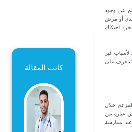
تج عن وجود
ويدي أو مرض
جرد احتكاك
 لأسباب غير
 لتتعرف على
كاتب المقالة
مزعج خلال
هي عبارة عن
عند ممارسة