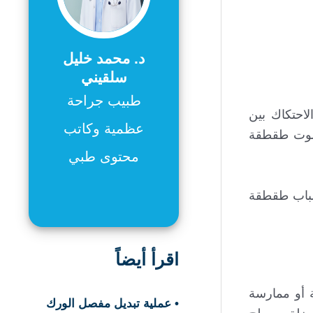
د. محمد خليل
سلقيني
طبيب جراحة
احتكاك بين
عظمية وكاتب
 صوت طقطقة
محتوى طبي
أسباب طقطقة
اقرأ أيضاً
 أو ممارسة
• عملية تبديل مفصل الورك