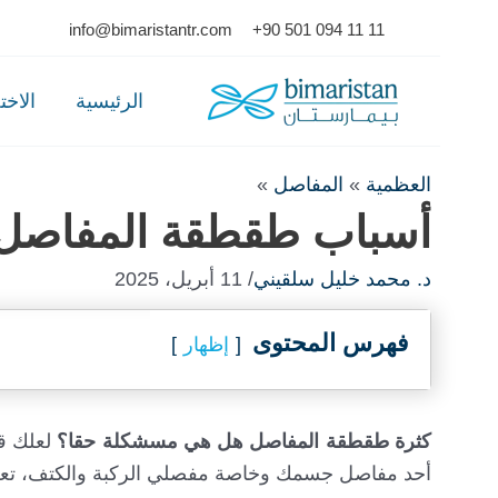
Ski
info@bimaristantr.com
+90 501 094 11 11
t
conten
الرئيسية
الاخ
العظمية
»
المفاصل
»
أسباب طقطقة المفاصل 
د. محمد خليل سلقيني
/ 11 أبريل، 2025
فهرس المحتوى
إظهار
كثرة طقطقة المفاصل هل هي مسشكلة حقا؟
لعلك ق
أحد مفاصل جسمك وخاصة مفصلي الركبة والكتف، تعر