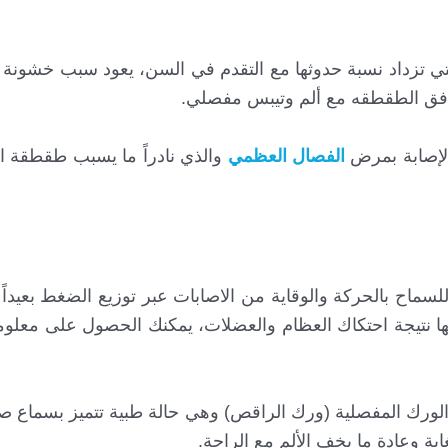
تي تزداد نسبة حدوثها مع التقدم في السن، يعود سبب خشونة
افق الطقطقه مع ألم وتيبس مفصلي.
 الإصابة بمرض
الفصال العظمي
والذي نادراً ما يسبب طقطقة ا
سماح بالحركة والوقاية من الاصابات عبر توزيع الضغط بعيداً
ها نتيجة احتكاك العظام والعضلات، يمكنك الحصول على معلو
ك الورك المفصلية (ورك الراقص) وهي حالة طبية تتميز بسما
ية وعادة ما يخف الألم مع الراحة.