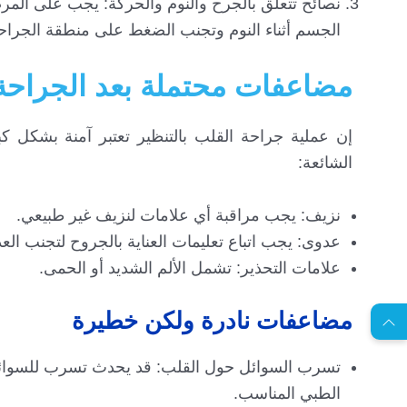
نصائح تتعلق بالجرح والنوم والحركة: يجب على المر
الجسم أثناء النوم وتجنب الضغط على منطقة الجراح
مضاعفات محتملة بعد الجراحة و
إن عملية جراحة القلب بالتنظير تعتبر آمنة بشكل
الشائعة:
نزيف: يجب مراقبة أي علامات لنزيف غير طبيعي.
عدوى: يجب اتباع تعليمات العناية بالجروح لتجنب الع
EN
علامات التحذير: تشمل الألم الشديد أو الحمى.
مضاعفات نادرة ولكن خطيرة
ا
س
ت
ش
ا
ر
ة
ج
ا
ن
ي
ل
م
ة
تسرب السوائل حول القلب: قد يحدث تسرب للسوائل ف
الطبي المناسب.