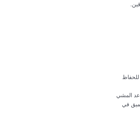
ين.
 للحفاظ
اعد المشي
عميق في