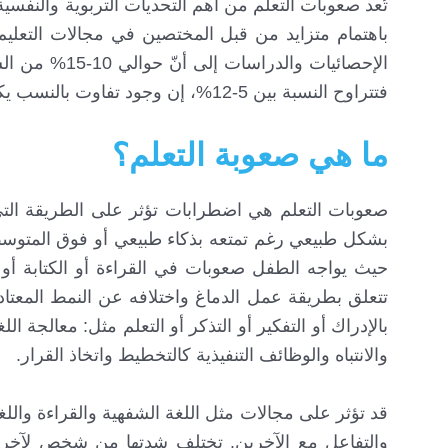
تُعد صعوبات التعلم من أهم التحديات التربوية والنف
باهتمام متزايد من قبل المختصين في مجالات التعلي
الإحصائيات وا
فتتراوح النسبة بين 5-12%، إن وجود تفاوت بالنسب يكون بالطبع بسبب اختلاف معايير التشخيص والوعي المجتمعي بين الدول.
ما هي صعوبة التعلم؟
صعوبات التعلم هي اضطرابات تؤثر على الطريقة التي ي
بشكل طبيعي رغم تمتعه بذكاء طبيعي أو فوق المتوسط
حيث يواجه الطفل صعوبات في القراءة أو الكتابة أو
تتعلق بطريقة عمل الدماغ واختلافه عن النمط المعتاد
بالإدراك أو التفكير أو التذكر أو التعلم مثل: معالجة ا
والانتباه والوظائف التنفيذية كالتخطيط واتخاذ القرار.
قد تؤثر على مجالات مثل اللغة الشفهية والقراءة واللغة
والتفاعل مع الآخرين. تختلف شدتها من شخص لآخر و