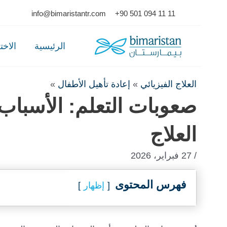
Ski
info@bimaristantr.com
+90 501 094 11 11
t
conten
الرئيسية
الاخ
العلاج الفيزيائي
»
إعادة تأهيل الأطفال
»
صعوبات التعلم: الأسبا
العلاج
/ 27 فبراير، 2026
فهرس المحتوى
إظهار