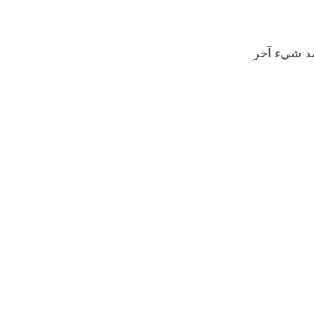
صد شيء آخر