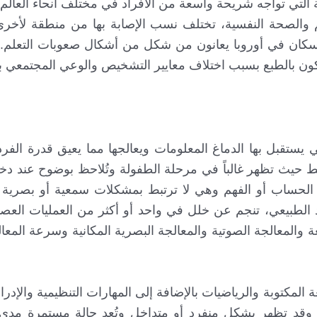
سية التي تواجه شريحة واسعة من الأفراد في مختلف أنحاء العا
م والصحة النفسية، تختلف نسب الإصابة بها من منطقة لأخر
لدراسات إلى أنّ حوالي 10-15% من السكان في أوروبا يعانون من شكل من أشكال صعوبات التع
ستقبل بها الدماغ المعلومات ويعالجها مما يعيق قدرة الفرد
 حيث تظهر غالباً في مرحلة الطفولة وتُلاحظ بوضوح عند دخ
 الحساب أو الفهم وهي لا ترتبط بمشكلات سمعية أو بصرية أ
 الطبيعي، تنجم عن خلل في واحد أو أكثر من العمليات العصب
للغة والمعالجة الصوتية والمعالجة البصرية المكانية وسرعة المعا
 المكتوبة والرياضيات بالإضافة إلى المهارات التنظيمية والإدر
قد تظهر بشكل منفرد أو متداخل وتُعد حالة مستمرة مدى ال