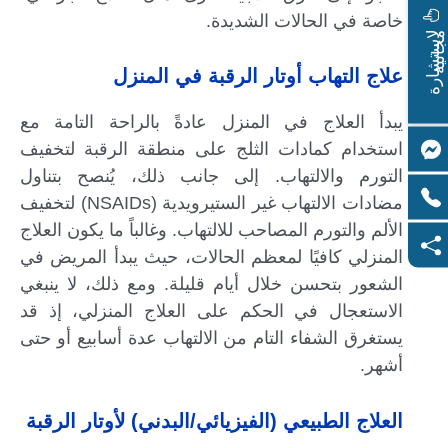
خاصة في الحالات الشديدة.
ا
س
ت
ش
ا
ر
ة
ج
ا
ن
ي
ل
م
ة
علاج التهاب أوتار الرقبة في المنزل
يبدأ العلاج في المنزل عادةً بالراحة التامة مع
استخدام كمادات الثلج على منطقة الرقبة لتخفيف
التورم والالتهاب. إلى جانب ذلك، يُنصح بتناول
مضادات الالتهاب غير الستيرويدية (NSAIDs) لتخفيف
الألم والتورم المصاحب للالتهاب. وغالباً ما يكون العلاج
المنزلي كافيًا لمعظم الحالات، حيث يبدأ المريض في
الشعور بتحسن خلال أيام قليلة. ومع ذلك، لا ينبغي
الاستعجال في الحكم على العلاج المنزلي، إذ قد
يستغرق الشفاء التام من الالتهاب عدة أسابيع أو حتى
أشهر.
العلاج الطبيعي (الفيزيائي/البدني) لأوتار الرقبة