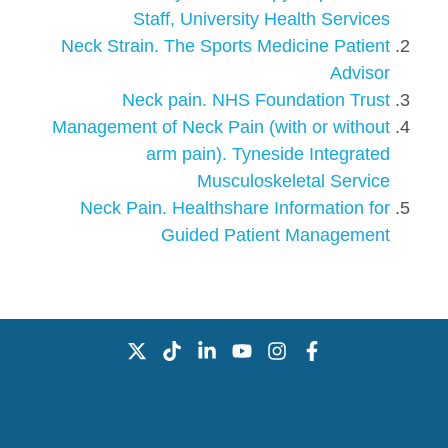
Staff, University Health Services
Neck Strain. The Sports Medicine Patient
Advisor
Neck pain. NHS Foundation Trust
Management of Neck Pain (with or without
arm pain). Tyneside Integrated
Musculoskeletal Service
Neck Pain. Healthshare Information for
Guided Patient Management