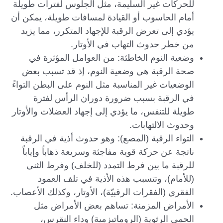
للحركات غير السليمة، مثل الجلوس لفترات طويلة
أمام الحاسوب أو القيادة لمسافات طويلة، يمكن أن
يؤدي إلى تعرض الرقبة للإجهاد المتكرر، مما يزيد
من خطر حدوث التهاب في الأوتار.
وضعية النوم الخاطئة: من العوامل المؤثرة في
صحة الرقبة هي وضعية النوم، إذ قد تسبب بعض
الوضعيات غير المناسبة مثل النوم على البطن التواءً
في الرقبة بسبب ضرورة دوران الرأس لفترة
طويلة للتنفس، ما يؤدي إلى إجهاد العضلات والأوتار
وحدوث الالتهابات.
التواء الرقبة (المصع): وهو حدوث أذية في الرقبة
ناتجة عن حركة قوية مفاجئة وسريعة ذهاباً وإياباً
للرقبة ما بين فرط التمدد (للخلف) وفرط الثني
(للأمام)، وتتسبب هذه الأذية في تلف العمود
الفقري (الفقرات الرقبيّة)، الأوتار، وكذلك الأعصاب.
الأمراض المزمنة: تساهم بعض الأمراض مثل
الحمى الرثوية (الروماتيزمية) وداء النقرس،