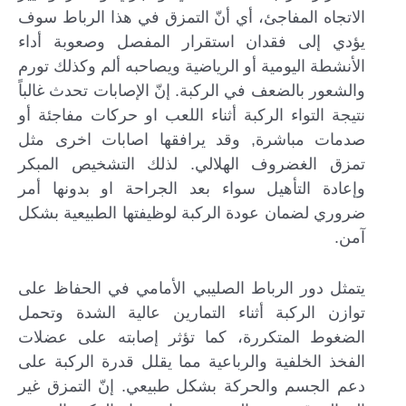
الاتجاه المفاجئ، أي أنّ التمزق في هذا الرباط سوف
يؤدي إلى فقدان استقرار المفصل وصعوبة أداء
الأنشطة اليومية أو الرياضية ويصاحبه ألم وكذلك تورم
والشعور بالضعف في الركبة. إنّ الإصابات تحدث غالباً
نتيجة التواء الركبة أثناء اللعب او حركات مفاجئة أو
صدمات مباشرة, وقد يرافقها اصابات اخرى مثل
تمزق الغضروف الهلالي. لذلك التشخيص المبكر
وإعادة التأهيل سواء بعد الجراحة او بدونها أمر
ضروري لضمان عودة الركبة لوظيفتها الطبيعية بشكل
آمن.
يتمثل دور الرباط الصليبي الأمامي في الحفاظ على
توازن الركبة أثناء التمارين عالية الشدة وتحمل
الضغوط المتكررة، كما تؤثر إصابته على عضلات
الفخذ الخلفية والرباعية مما يقلل قدرة الركبة على
دعم الجسم والحركة بشكل طبيعي. إنّ التمزق غير