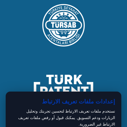
إعدادات ملفات تعريف الارتباط
نستخدم ملفات تعريف الارتباط لتحسين تجربتك وتحليل
الزيارات ودعم التسويق. يمكنك قبول أو رفض ملفات تعريف
الارتباط غير الضرورية.