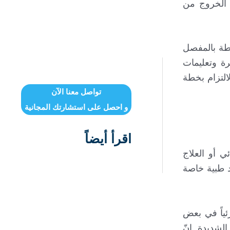
د الخروج من
طة بالمفصل
ة وتعليمات
التزام بخطة
تواصل معنا الآن
و احصل على استشارتك المجانية
اقرأ أيضاً
 أو العلاج
 طبية خاصة
ياً في بعض
لشديدة. إنّ