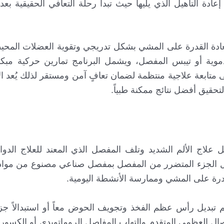
دة التأهيل الذي يليها حيث تبدأ رحلة التعافي الحقيقية بع
عادة القدرة على المشي بشكل تدريجي وتقوية العضلات المحي
وية أو تيبس المفصل، ويشمل البرنامج تمارين حركية مبكر
ى متابعة علاجية منتظمة لضمان تعافٍ آمن ومستقر لذلك يُعد ال
حقيق أفضل نتائج ممكنة طبياً.
اج الألم الشديد وتلف المفصل الذي المعند للعلاج الدوائي
بدال الجزء المتضرر من المفصل بمفصل صناعي مصنوع من مواد
درة على المشي وممارسة الأنشطة اليومية.
تبديل رأس عظم الفخذ وتجويف الحوض معاً أو استبدالاً جزئ
صال العظمي المتقدم والتهاب المفاصل الروماتويدي أو الكسور ا