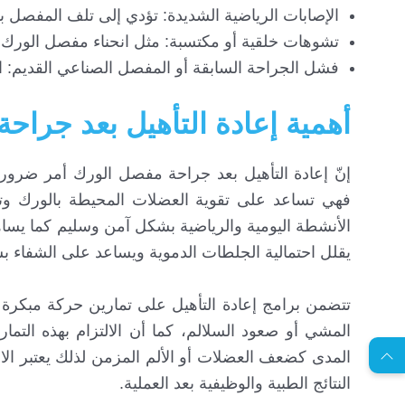
الإصابات الرياضية الشديدة: تؤدي إلى تلف المفصل 
تشوهات خلقية أو مكتسبة: مثل انحناء مفصل الورك أ
فشل الجراحة السابقة أو المفصل الصناعي القديم: ا
أهمية إعادة التأهيل بعد جراح
إنّ إعادة التأهيل بعد جراحة مفصل الورك أمر ضرور
فهي تساعد على تقوية العضلات المحيطة بالورك وت
الأنشطة اليومية والرياضية بشكل آمن وسليم كما يساه
يقلل احتمالية الجلطات الدموية ويساعد على الشفاء 
EN
تتضمن برامج إعادة التأهيل على تمارين حركة مبكرة
المشي أو صعود السلالم، كما أن الالتزام بهذه التم
المدى كضعف العضلات أو الألم المزمن لذلك يعتبر الا
ا
س
ت
ش
ا
ر
ة
ج
ا
ن
ي
ل
م
ة
النتائج الطبية والوظيفية بعد العملية.