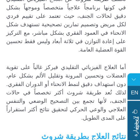
في كونها برنامجاً علاجياً متخصصاً وموجهاً بشكل
دقيق لحالات الجنف، حيث تعتمد على تقييم فردي
لكل مريض وتصميم تمارين تصحيحية تستهدف شكل
الانحناء في العمود الفقري بشكل مباشر، مع التركيز
على إعادة التوازن في ثلاثة أبعاد وليس فقط تحسين
القوة العضلية العامة.
أما العلاج الفيزيائي التقليدي فيركز غالباً على تقوية
العضلات وتحسين المرونة وتقليل الألم بشكل عام،
دون استهداف دقيق لنمط الانحناء أو الدوران الفقري.
لذلك تُعد طريقة شروث أكثر تخصصاً في حالات
EN
الجنف، لأنها تجمع بين التصحيح الوضعي والتنفس
العلاجي والوعي الحركي لتحقيق نتائج أكثر استقراراً
ا
س
ت
ش
ا
ر
ة
ج
ا
ن
ي
على المدى الطويل.
ل
م
ة
نتائج العلاج بطريقة شروث