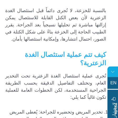
بالنسبة للخزعة، لا تُجرى دائماً قبل استئصال الغدة
الزعترية لأن بعض الكتل القابلة للاستئصال يمكن
إزالتها مباشرة ثم تحليلها نسيجياً بعد الجراحة. يقرر
الطبيب الحاجة إلى الخزعة بناءً على شكل الكتلة في
الصور، احتمال انتشارها، وإمكانية استئصالها بأمان.
كيف تتم عملية استئصال الغدة
الزعترية؟
تُجرى عملية استئصال الغدة الزعترية تحت التخدير
EN
العام، وتختلف التفاصيل الدقيقة بحسب الطريقة
الجراحية المستخدمة، لكن الخطوات العامة للعملية
تكون غالباً كما يلي:
ا
س
ت
ش
ا
ر
ة
ج
ا
ن
ي
ل
م
ة
تخدير المريض وتحضيره للجراحة: يُعطى المريض