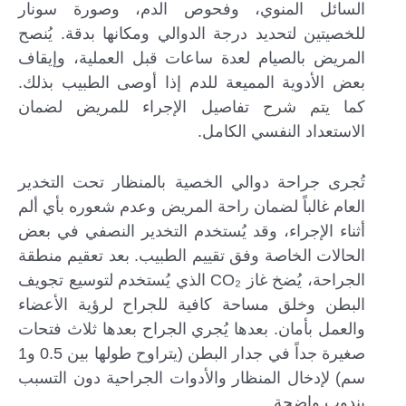
السائل المنوي، وفحوص الدم، وصورة سونار
للخصيتين لتحديد درجة الدوالي ومكانها بدقة. يُنصح
المريض بالصيام لعدة ساعات قبل العملية، وإيقاف
بعض الأدوية المميعة للدم إذا أوصى الطبيب بذلك.
كما يتم شرح تفاصيل الإجراء للمريض لضمان
الاستعداد النفسي الكامل.
تُجرى جراحة دوالي الخصية بالمنظار تحت التخدير
العام غالباً لضمان راحة المريض وعدم شعوره بأي ألم
أثناء الإجراء، وقد يُستخدم التخدير النصفي في بعض
الحالات الخاصة وفق تقييم الطبيب. بعد تعقيم منطقة
الجراحة، يُضخ غاز CO₂ الذي يُستخدم لتوسيع تجويف
البطن وخلق مساحة كافية للجراح لرؤية الأعضاء
والعمل بأمان. بعدها يُجري الجراح بعدها ثلاث فتحات
صغيرة جداً في جدار البطن (يتراوح طولها بين 0.5 و1
سم) لإدخال المنظار والأدوات الجراحية دون التسبب
بندوب واضحة.