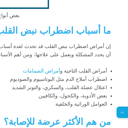
بعض أنوا
ما أسباب اضطراب نبض القلب
إن أمراض اضطراب نبض القلب قد تحدث لعدة أسباب، 
أن يحدد المشكلة ويعمل على علاجها، ومن أهم الأسبا
أمراض القلب التاجية و
أمراض الصمامات
اضطراب أملاح الدم مثل البوتاسيوم والصوديوم
اعتلال عضلة القلب، والسكري، والتوتر الشديد
EN
بعض الأدوية، والكحول، والكافيين
العوامل الوراثية والخلقية
ا
س
ت
ش
ا
ر
ة
ج
ا
ن
ي
ل
م
ة
من هم الأكثر عرضة للإصابة؟