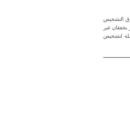
طرق التشخيص
 بخفقان غير
املة لتشخيص