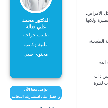
ل الأمراض،
الدكتور محمد
يرة ولكنها
علي ضالة
طبيب جراحة
 الطبيعية،
قلبية وكاتب
محتوى طبي
الدم
طين ذات
ت لفترة
تواصل معنا الآن
و احصل على استشارتك المجانية