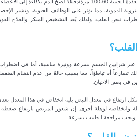
يعتمد الجسم على انتظام ضربات القلب، حيث تنبض العقدة الجيبية 60-100 مرة/دقيقة لضخ الدم بكفا
روية الدموية، مما يؤثر على الوظائف الحيوية، وتشير الإحصا
طراب نبض القلب، ولذلك يُعد التشخيص المبكر والعلاج الفو
لقلب؟
م عبر شرايين الجسم بسرعة ووتيرة مناسبة، أما في اضطراب
لك تسارعاً أم تباطؤاً، مما يسبب حالةً من عدم انتظام الضغط
ين في بعض الاحيان.
 ارتفاع في معدل النبض يليه انخفاض في هذا المعدل بعدها
ة وانخفاضه لوهلة أخرى. إن شعور المريض بارتفاع ضغطه ا
ة، ويجب مراجعة الطبيب بسرعة.
نبض القلب؟