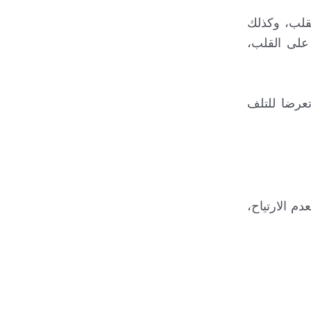
قلب، وكذلك
 على القلب،
عرضا للتلف
م الارتياح،