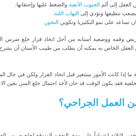
العقل إلى ألم
الجيوب الأنفية
والضغط عليها وإحتقانها.
فيصعب تنظيفها وتؤدي إلى
التهاب اللثة
.
نان تساعد على نمو البكتيريا وتكوين
النخور
.
 وفمه ووضعية أسنانه من أجل اتخاذ قرار خلع ضرس الع
ن العقل الخاص به يمكنه أن يطلب من طبيب الأسنان أن يشرح 
ا إذا كانت الأمور ستتغير قبل اتخاذ القرار ولكن في حال المع
لفية فقد يكون الوقت قد حان لأخذ احتمال خلع السن بعين الاعت
من العمل الجراحي؟
خدير الثلاثة اعتماداً على مدى التعقيد المتوقع لخلع ضرس ا