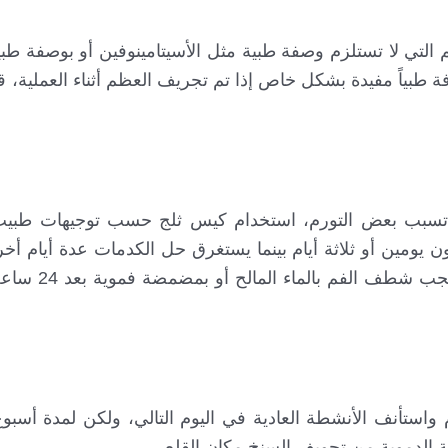
 التي لا تستلزم وصفة طبية مثل الأسيتامينوفين أو بوصفة ط
ة طبياً مفيدة بشكل خاص إذا تم تجريف العظم أثناء العملية، 
تسبب بعض التورم، استخدام كيس ثلج حسب توجيهات طبيب 
يومين أو ثلاثة أيام بينما يستغرق حل الكدمات عدة أيام أخ
التورم بسبب انحشار قطع الطعام في
واستأنف الأنشطة العادية في اليوم التالي، ولكن لمدة أسبو
 الدموية من تجويف السنخ مكان القلع.