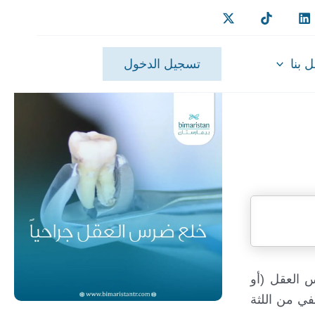
 بنا
تسجيل الدخول
 العقل (أو
في من اللثة