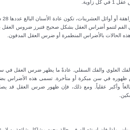
يظهر ضرس ال
ة في الفم لتنمو أضراس العقل بشكل صحيح فتبرز ضروس العقل ب
 الحالات بالأضراس المنطمرة أو ضرس العقل المدفون.
شخاص ظهوره في سن مبكرة أو متأخرة. تسمى هذه الأضراس ب
 بالغاً وأكبر عقلياً. ومع ذلك، فإن ظهور ضرس العقل قد ي
كين.
ان، ولذا فإن استئصاله في حالة وجود مشاكل شائعة به لا يؤث