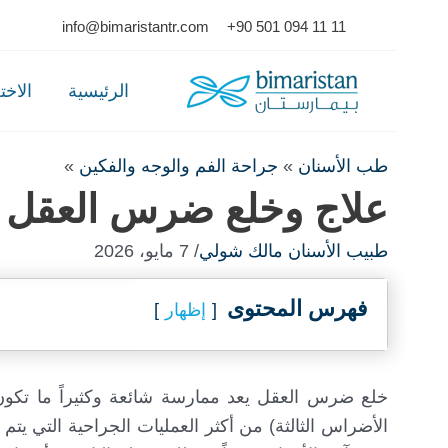
Ski
info@bimaristantr.com
+90 501 094 11 11
t
conten
الرئيسية
الاخ
طب الأسنان
»
جراحة الفم والوجه والفكين
»
علاج وخلع ضرس العقل جر
طبيب الأسنان مالك شولي
/ 7 مايو، 2026
فهرس المحتوى
إظهار
خلع ضرس العقل يعد ممارسة شائعة وكثيراً ما تكون
الأضراس الثالثة) من أكثر العمليات الجراحية التي يت