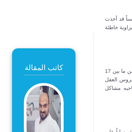
عقل عادة عبر اللثة في أواخر فترة المراهقة أو أوائل العشرينات، تكون عادة الأسنان البالغ عددها 28 سناً قد أخذت
زاوية خاطئة
كاتب المقالة
ضرس العقل هو ضرس ينمو في الزاوية الخلفية من الفك العلوي والفك السفلي. عادةً ما يظهر ضرس العقل في سن ما بين 17
ضروس العقل
صاحبه مشاكل
ر سلباً على