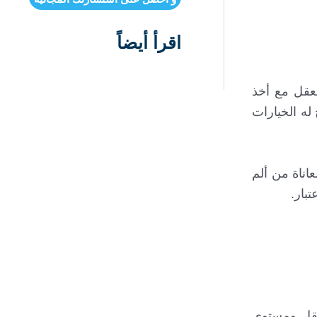
اقرأ أيضاً
قل مع أخذ
له الخيارات
اناة من ألم
بار.
لعقل ومستوى