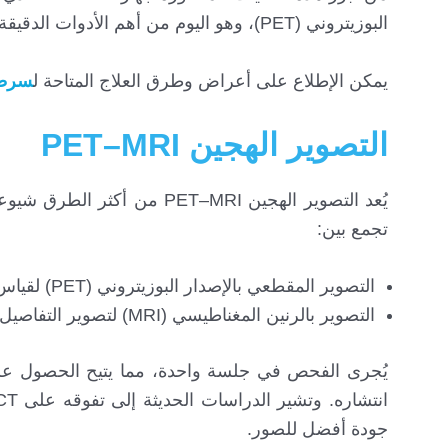
البوزيتروني (PET)، وهو اليوم من أهم الأدوات الدقيقة في كشف أنواع السرطان وتحديد مدى انتشاره داخل الجسم.
يمكن الإطلاع على أعراض وطرق العلاج المتاحة ل
سرطا
التصوير الهجين PET–MRI
يُعد التصوير الهجين ET–MRI
تجمع بين:
التصوير المقطعي بالإصدار البوزيتروني (PET) لقياس النشاط الاستقلابي للخلايا
التصوير بالرنين المغناطيسي (MRI) لتصوير التفاصيل التشريحية بدقة فائقة
يُجرى الفحص في جلسة واحدة، مما يتيح الحصول عل
جودة أفضل للصور.