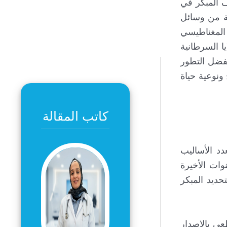
 المبكر في
ة من وسائل
 المغناطيسي
ا السرطانية
وبفضل التطور
ونوعية حياة
كاتب المقالة
دد الأساليب
وات الأخيرة
حديد المبكر
لرنين المغناطيسي (MRI) والتصوير المقطعي بالإصدار