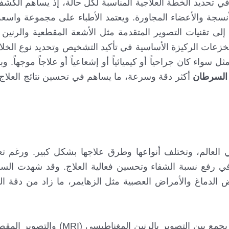
حديد الخطة العلاجية المناسبة لكل حالة، إذ يساهم الكشف
سجة والأعضاء المجاورة. ويعتمد الأطباء على مجموعة واسع
إلى تقنيات التصوير المتقدمة مثل الأشعة المقطعية والرنين
لخزعات الركيزة الأساسية في تأكيد التشخيص وتحديد نوع الخلاي
ل سواء كان جراحياً أو كيميائياً أو إشعاعياً أو علاجاً موجهاً. 
لسرطان
أكثر دقة وسرعة، ما يساهم في تحسين نتائج العلاج 
في العالم، وتختلف أنواعها وطرق علاجها بشكل كبير. ورغم تع
 في رفع نسبة الشفاء وتحسين فعالية العلاج. وقد شهدت السن
الدماغ والأمراض العصبية مثل الزهايمر، ما زاد من دقة الت
من أبرز هذه التقنيات المتطورة جهاز PET–MR الذي يجمع بين التصوير با