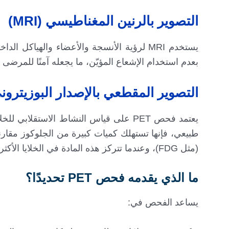
التصوير بالرنين المغناطيسي (MRI)
يستخدم MRI لرؤية الأنسجة والأعضاء والهيا
بعدم استخدام الإشعاع المؤيّن، ما يجعله آمنًا للمرضى 
التصوير المقطعي بالإصدار البوزيتروني T
يعتمد فحص PET على قياس النشاط الاستقلا
طبيعي، فإنها تستهلك كميات كبيرة من الجلوكوز مقارنة
(مثل FDG)، وعندما تتركز هذه المادة في الخلايا الأكثر نشاطاً، تُصدر إشارات تُلتقط بواسطة جهاز PET.
ما الذي يقدمه فحص PET تحديدًا؟
يساعد الفحص في: