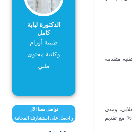
الدكتورة لبابة
كامل
طبيبة أورام
وكاتبة محتوى
و تقنية متقدمة
طبي
لابي، ومدى
تواصل معنا الآن
انتشاره. وتشير الدراسات الحديثة إلى تفوقه على PET-CT التقليدي؛ إذ يقلل التعرض للإشعاع بنسبة تصل إلى 80% مع تقديم
و احصل على استشارتك المجانية