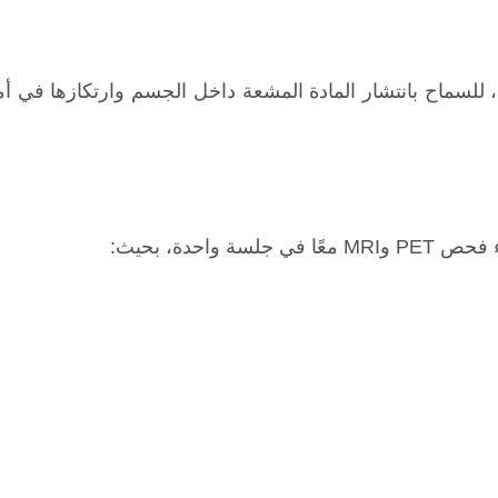
قة في غرفة معزولة، للسماح بانتشار المادة المشعة داخل الجسم وارتكازها ف
احدة، بحيث: