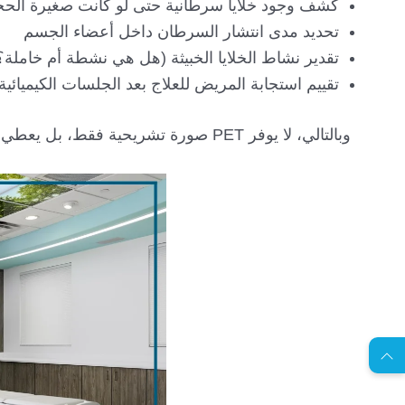
كشف وجود خلايا سرطانية حتى لو كانت صغيرة الح
تحديد مدى انتشار السرطان داخل أعضاء الجسم
تقدير نشاط الخلايا الخبيثة (هل هي نشطة أم خاملة؟
تقييم استجابة المريض للعلاج بعد الجلسات الكيميائية 
وبالتالي، لا يوفر PET صورة تشريحية فقط، بل يعطي معلومات وظيفية دقيقة تُظهر كيفية تصرف الخلايا ونشاطها الحقيقي.
EN
ا
س
ت
ش
ا
ر
ة
ج
ا
ن
ي
ل
م
ة