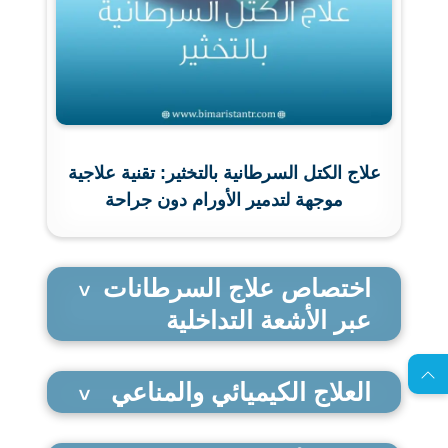
علاج الكتل السرطانية بالتخثير: تقنية علاجية
موجهة لتدمير الأورام دون جراحة
اختصاص علاج السرطانات
EN
عبر الأشعة التداخلية
ا
س
ت
ش
ا
ر
ة
ج
ا
ن
ي
العلاج الكيميائي والمناعي
ل
م
ة