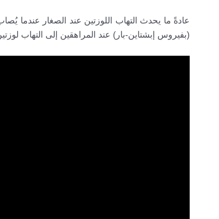
عادةً ما يحدث التهاب اللوزتين عند الصغار عندما يُص
(بفيروس إبشتاين-بار) عند المراهقين إلى التهاب لوزتي