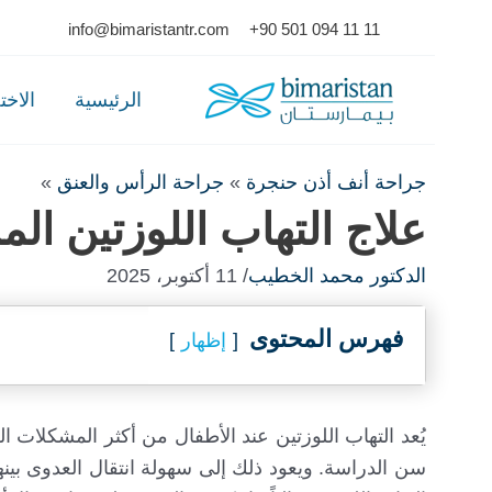
Ski
info@bimaristantr.com
+90 501 094 11 11
t
conten
الرئيسية
الاخ
جراحة أنف أذن حنجرة
»
جراحة الرأس والعنق
»
علاج التهاب اللوزتين ال
الدكتور محمد الخطيب
/ 11 أكتوبر، 2025
فهرس المحتوى
إظهار
يُعد التهاب اللوزتين عند الأطفال من أكثر المشكلات
سن الدراسة. ويعود ذلك إلى سهولة انتقال العدوى بين