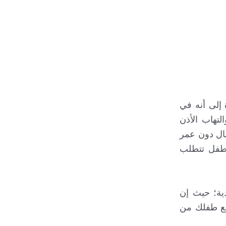
قدية المقيحة (من النمط A). وتجدر الإشارة إلى أنه في
تهاب الأذن
فال دون عمر
لطفل تتطلب
دية؛ حيث إن
نع طفلك من