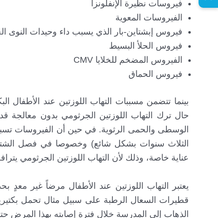
فيروسات نظيرة الإنفلونزا
الفيروسات المعوية
فيروس إبشتاين-بار الذي يسبب داء وحيدات النوى ا
فيروس الحلأ البسيط
الفيروس المضخم للخلايا CMV
فيروس الحماق
حال ترك التهاب اللوزتين الجرثومي بدون معالجة قد
الوسطى والحمى الرثوية. في حين أن الفيروسات تسبب 
الثلاث سنوات بشكل شائع) وخصوصا في فصل الشتاء، 
عناية خاصة، وذلك لأن التهاب اللوزتين الجرثومي يت
يعتبر التهاب اللوزتين عند الأطفال مرضاً غير معدٍ بح
قطيرات السعال الرطبة على سبيل مثال تحمل بكتيريا
الذهاب إلى المدرسة خلال فترة إصابته بهذا المرض حت