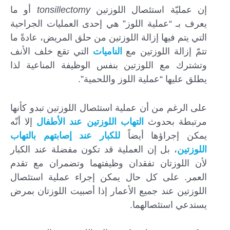
إن عمليّة استئصال اللوزتين
tonsillectomy
أو ما
يعرف بـ “عملية اللوز” هي إحدى العمليات الجراحية
التي يتم فيها إزالة اللوزتين من حلق المريض، عادةً ما
تتمّ إزالة اللوزتين مع
الناميات
التي تقع خلف الأنف
وتشترك مع اللوزتين بنفس الوظيفة المناعية لذا
يطلق عليها “عملية اللوز واللحمية”.
على الرغم من أن عملية استئصال اللوزتين تبدو كأنها
مرتبطة بحدوث
التهاب اللوزتين عند الأطفال
إلا أنّه
يمكن إجراؤها أيضاً
للكبار عند إصابتهم بالتهاب
اللوزتين
، بل إن العملية قد تكون مفضلة عند الكبار
لأن اللوزتان تفقدان وظيفتهما وتضمران مع تقدم
العمر. على كل حال يمكن إجراء عملية استئصال
اللوزتين عند جميع الأعمار إذا أصبيت اللوزتان بمرض
يستدعي استئصالهما.