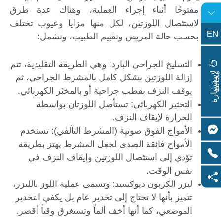
مفتوحًا أثناء إجراء العملية، وهناك عدة طرق
لاستئصال اللوزتين، لكل منها مزايا وعيوب تختلف
EN
بحسب حالة المريض وتقييم الطبيب، وتشمل:
التسليخ الجراحي البارد: وهي الطريقة التقليدية، تتم
ا
س
ت
ش
ا
ر
ة
ج
ا
ن
ي
ل
م
ة
إزالة اللوزتين بشكل كامل بالمشرط الجراحي، ثم
يوقف النزف بقطب جراحية أو بالمخثر الكهربائي.
التخثير الكهربائي: تستأصل اللوزتان بواسطة
الحرارة لإيقاف النزف.
الأمواج الفوق صوتية (المشرط التآلفي): تستخدم
الأمواج فائقة الصدى لجعل المشرط يهتز بطريقة
تؤدي إلى استئصال اللوزتين وإيقاف النزف في
نفس الوقت.
ليزر الكربون ديوكسيد: وتسمى عملية اللوز بالليزر،
تتميز بأنها لا تحتاج إلى تخدير عام بل يكفي التخدير
الموضعي، كما أنها أخف ألماً وتستغرق وقتاً أقصر.