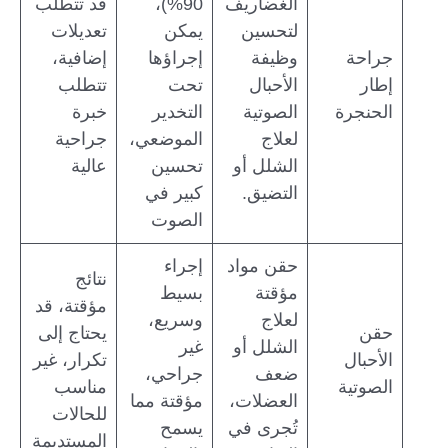
الغضاريف
90%)،
قد تتطلب
لتحسين
يمكن
تعديلات
جراحة
وظيفة
إجراؤها
إضافية،
إطار
الأحبال
تحت
تتطلب
الحنجرة
الصوتية
التخدير
خبرة
لعلاج
الموضعي،
جراحية
الشلل أو
تحسين
عالية
التضيق.
كبير في
الصوت
حقن مواد
إجراء
نتائج
مؤقتة
بسيط
مؤقتة، قد
لعلاج
وسريع،
حقن
يحتاج إلى
الشلل أو
غير
الأحبال
تكرار، غير
ضعف
جراحي،
الصوتية
مناسب
العضلات،
مؤقتة مما
للحالات
تُجرى في
يسمح
المستديمة