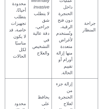
عمليات
Minimally
محدودة
داخل
invasive
أحيانًا،
الحنجرة
لا يتطلب
يتطلب
دون فتح
شق
جراحة
تجهيزات
الرقبة،
جراحي،
المنظار
خاصة، قد
وتُستخدم
دقة عالية
لا يكون
لأغراض
في
مناسبًا
متعددة
التشخيص
لكل
منها إزالة
والعلاج
الحالات
أورام أو
تقييم
الحالة.
إزالة جزء
من
الحنجرة
يحافظ
لعلاج
على
محدود