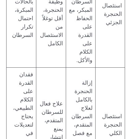
السرطان
وظيفة
بالحالات
استئصال
المبكر، مع
الحنجرة،
المبكرة،
الحنجرة
الحفاظ
أقل توغلاً
احتمال
الجزئي
على
من
تكرار
القدرة
الاستئصال
السرطان
على
الكامل
الكلام
والأكل.
فقدان
إزالة
القدرة
الحنجرة
على
بالكامل
الكلام
علاج فعال
لعلاج
الطبيعي،
للسرطان
استئصال
السرطان
يحتاج
المتقدم،
الحنجرة
المتقدم،
لتعديلات
يمنع
الكلي
مع فصل
في
انتشار