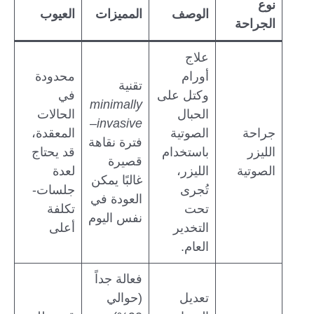
نوع
الوصف
المميزات
العيوب
الجراحة
علاج
أورام
محدودة
تقنية
وكتل على
في
minimally
الحبال
الحالات
–
invasive
جراحة
الصوتية
المعقدة،
فترة نقاهة
الليزر
باستخدام
قد يحتاج
قصيرة
الصوتية
الليزر،
لعدة
غالبًا يمكن
تُجرى
جلسات-
العودة في
تحت
تكلفة
نفس اليوم
التخدير
أعلى
العام.
فعالة جداً
تعديل
(حوالي