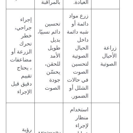
العيادة.
بالمراقبة
زرع مواد
إجراء
دائمة أو
تحسين
جراحي،
شبه دائمة
دائم نسبيًا،
خطر
داخل
بديل
تحرك
زراعة
الحبال
طويل
الزرعة أو
الأحبال
الصوتية
الأمد
مضاعفات
الصوتية
لتحسين
للحقن،
، يحتاج
الصوت
يحسّن
تقييم
في حالات
جودة
دقيق قبل
الشلل أو
الصوت
الإجراء
الضمور.
استخدام
منظار
لإجراء
رؤية