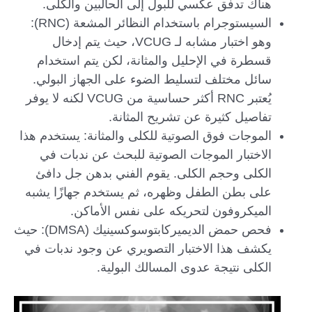
هناك تدفق عكسي للبول إلى الحالبين والكلى.
السيستوجرام باستخدام النظائر المشعة (RNC):
وهو اختبار مشابه لـ VCUG، حيث يتم إدخال
قسطرة في الإحليل والمثانة، لكن يتم استخدام
سائل مختلف لتسليط الضوء على الجهاز البولي.
يُعتبر RNC أكثر حساسية من VCUG لكنه لا يوفر
تفاصيل كثيرة عن تشريح المثانة.
الموجات فوق الصوتية للكلى والمثانة: يستخدم هذا
الاختبار الموجات الصوتية للبحث عن ندبات في
الكلى وحجم الكلى. يقوم الفني بدهن جل دافئ
على بطن الطفل وظهره، ثم يستخدم جهازًا يشبه
الميكروفون لتحريكه على نفس الأماكن.
فحص حمض الديميركابتوسوكسينيك (DMSA): حيث
يكشف هذا الاختبار التصويري عن وجود ندبات في
الكلى نتيجة عدوى المسالك البولية.