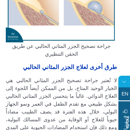
جراحة تصحيح الجزر المثاني الحالبي عن طريق
الحقن التنظيري
طرق أخرى لعلاج الجزر المثاني الحالبي
لا تُعتبر جراحة تصحيح الجزر المثاني الحالبي هي
الخيار الوحيد المتاح، بل من الممكن أيضاً اللجوء إلى
EN
العلاج الدوائي. غالباً ما يتحسن الجزر المثاني الحالبي
بشكل طبيعي مع تقدم الطفل في العمر ونمو الجهاز
البولي، خلال هذه الفترة قد يصف الطبيب مضاداً
ا
س
ت
ش
ا
ر
ة
ج
ا
ن
ي
ل
م
ة
حيوياً للعلاج أو الوقاية من عدوى المسالك البولية،
ومع ذلك فإن استخدام المضادات الحيوية على المدى