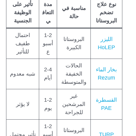
نوع علاج
مدة
تأثير على
مناسبة في
تضخم
التعاف
الوظيفة
حالة
البروستاتا
ي
الجنسية
1-2
احتمال
الليزر
البروستاتا
أسبو
طفيف
HoLEP
الكبيرة
ع
للتأثير
الحالات
بخار الماء
2-4
الخفيفة
شبه معدوم
Rezum
أيام
والمتوسطة
غير
القسطرة
1-2
المرشحين
لا يؤثر
PAE
يوم
للجراحة
1-2
البروستاتا
TURP
أسبو
تأثير محتمل