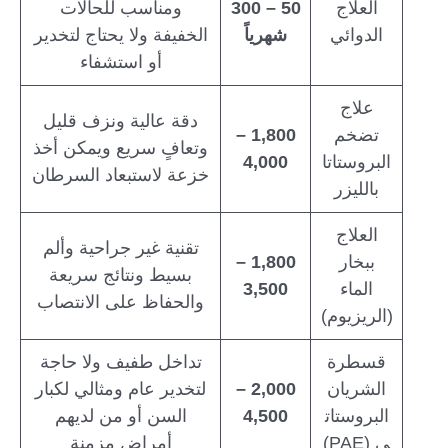
العلاج
50 – 300
ومناسب للحالات
الدوائي
شهرياً
الخفيفة ولا يحتاج لتخدير
أو استشفاء
علاج
دقة عالية ونزف قليل
تضخم
1,800 –
وتعافٍ سريع ويمكن أخذ
البروستاتا
4,000
خزعة لاستبعاد السرطان
بالليزر
العلاج
تقنية غير جراحية وألم
ببخار
1,800 –
بسيط ونتائج سريعة
الماء
3,500
والحفاظ على الانتصاب
(الريزيوم)
قسطرة
تداخل طفيف ولا حاجة
الشريان
2,000 –
لتخدير عام ومثالي لكبار
البروستات
4,500
السن أو من لديهم
ي (PAE)
أمراض مزمنة