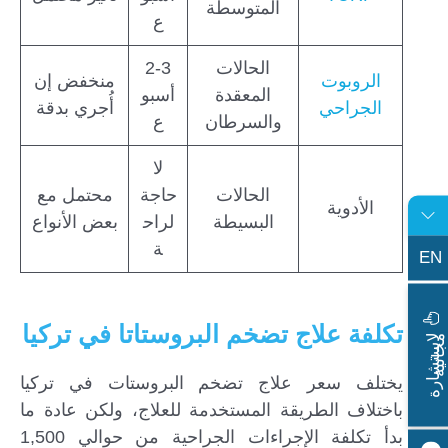
المتوسطة
ع
الحالات
2-3
الروبوت
منخفض إن
المعقدة
أسبو
الجراحي
أُجري بدقة
والسرطان
ع
لا
الحالات
حاجة
محتمل مع
الأدوية
البسيطة
لراح
بعض الأنواع
ة
EN
تكلفة علاج تضخم البروستاتا في تركيا
ا
س
ت
ش
ا
ر
ة
ج
ا
ن
ي
ل
م
ة
يختلف سعر علاج تضخم البروستات في تركيا
باختلاف الطريقة المستخدمة للعلاج، ولكن عادة ما
بدأ تكلفة الإجراءات الجراحية من حوالي 1,500