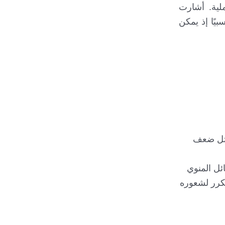
بتحسن قبل مرور 6 أسابيع على العملية. أشارت
4 سنوات، وهذا فترة جيدة نسبيًا إذ يمكن
 مثل ضعف
ئل المنوي
تكرر لشعوره