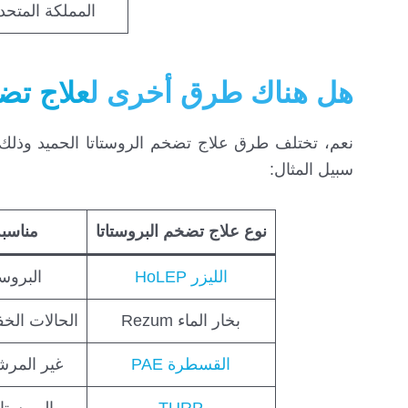
المملكة المتحد
هل هناك طرق أخرى ل
علاج تض
نعم، تختلف طرق علاج تضخم الروستاتا الحميد وذلك
سبيل المثال:
نوع علاج تضخم البروستاتا
مناسبة
الليزر HoLEP
البروست
بخار الماء Rezum
الحالات الخ
القسطرة PAE
غير المرش
TURP
البروستا