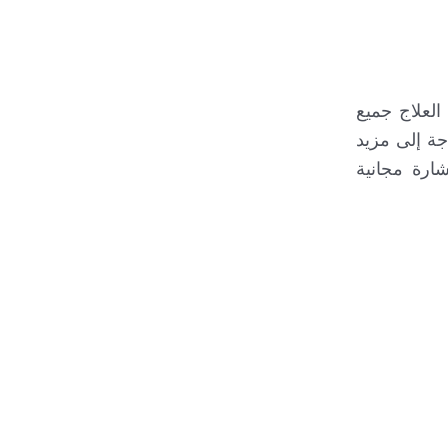
وستاتا بتقنية Rezūm حيث تشمل باقات العلاج جميع
جة إلى مزيد
ارة مجانية