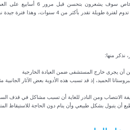
تضخم البروستات وحالتك الصحية، لكن غالبية الأشخاص سوف يشعرون 
الدراسات إلى أن نتائج علاج تضخم البروستات بالبخار تدوم لفترة طويلة تقدر بأكثر من 
، نذكر منها:
ستاتا الحميد، إذ قد تسبب هذه الأدوية بعض الآثار الجانبية
يفة الانتصاب ومن النادر للغاية أن تسبب مشاكل في قذف السا
يع أن يتبول بشكل طبيعي وأن ينام دون الحاجة للاستيقاظ الم