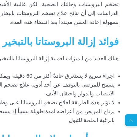
بسهولة إعادة الحقن مجدداً بعد انقضاء هذه المدة.
فوائد إزالة البروستاتا بالتبخير
هناك العديد من الميزات لعملية إزالة البروستاتا بالتبخير
اجراء سريع لا يستغرق عادةً أكثر من 60 دقيقة ويمكن أن يجرى خارج المستشفى ضمن العيادة الخارجية
يسمح للمرضى بالتوقف عن أخذ أدوية علاج تضخم البرو
الانتصاب والدوار واحتقان الأنف
EN
لا تؤثر هذه الطريقة لعلاج تضخم البروستاتا على وظ
يرتاح المريض من أعراضه لمدة طويلة نسبياً إذ يستط
بالرغبة الملحة للتبول
ا
س
ت
ش
ا
ر
ة
ج
ا
ن
ي
ل
م
ة