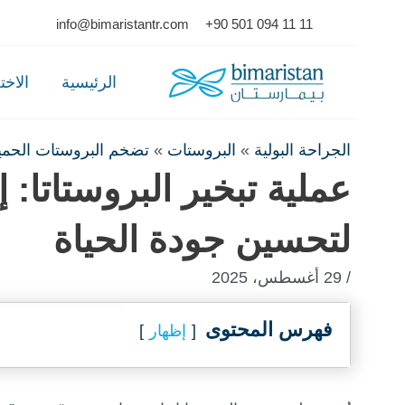
Ski
info@bimaristantr.com
+90 501 094 11 11
t
conten
الرئيسية
الاخ
الجراحة البولية
»
البروستات
»
تضخم البروستات الحمي
عملية تبخير البروستاتا:
لتحسين جودة الحياة
/ 29 أغسطس، 2025
فهرس المحتوى
إظهار