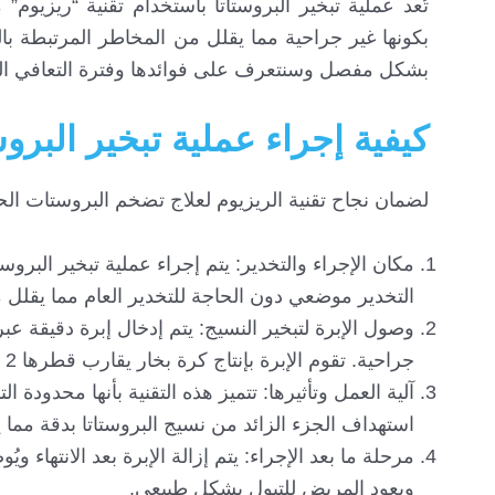
تُعد عملية تبخير البروستاتا باستخدام تقنية “ريزيوم
بكونها غير جراحية مما يقلل من المخاطر المرتبطة با
بشكل مفصل وسنتعرف على فوائدها وفترة التعافي اللاز
كيفية إجراء عملية تبخير البروس
لضمان نجاح تقنية الريزيوم لعلاج تضخم البروستات ال
مكان الإجراء والتخدير: يتم إجراء عملية تبخير البروس
التخدير موضعي دون الحاجة للتخدير العام مما يقلل
وصول الإبرة لتبخير النسيج: يتم إدخال إبرة دقيقة ع
جراحية. تقوم الإبرة بإنتاج كرة بخار يقارب قطرها 2 سم داخل النسيج وتستمر عملية التبخير عادةً 9 ثواني.
آلية العمل وتأثيرها: تتميز هذه التقنية بأنها محدودة 
استهداف الجزء الزائد من نسيج البروستاتا بدقة مما
ويعود المريض للتبول بشكل طبيعي.