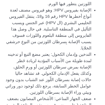
اللوزتين يتطور فيها الورم.
الإصابة بفيروس HPV: وهو فيروس مصنف لعدة
أنواع أخطرها HPV رقم 16 و18، ينتقل الفيروس
الحليمي البشري (ال HPV) عبر الجنس ويسبب
الثآليل في المنطقة التناسلية. في حال وصل هذا
الفايروس إلى منطقة البلعوم واللوزات فسوف
يسبب الإصابة بِسرطان اللوزتين من النوعِ حرشفي
الخلايا.
التدخين وإدمان الكحول: يعتبر مضغ التبغ أو تدخينه
لمدة طويلة من الأسباب المؤدية لزيادة خَطر
الإصابة بمرض سرطان اللوزتين أو ورمِ الحلق،
وكذلك يفعل الإدمان الكحولي. قد تشاهد حاليا
حالات إصابة بسرطان اللّوز عند الشباب بدون وجود
عوامل الخطر السابقة، يرجع ذلك لوجود دور وراثي
وبيئي وراء الإصابة بسرطان اللوزتين.
ضعف الجهاز المناعي: الأشخاص المصابون بضعف
المناعة (مثل مرضى فيروس نقص المناعة البشرية