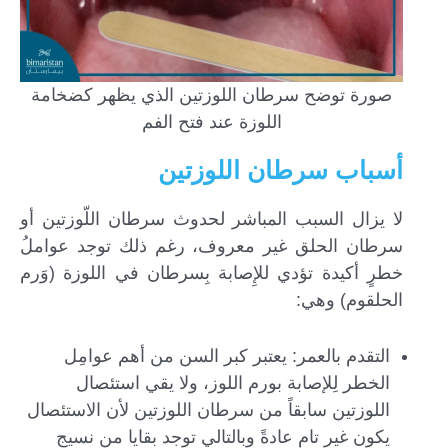
صورة توضح سرطان اللوزتين الذي يظهر كضخامة
اللوزة عند فتح الفم
أسباب سرطان اللوزتين
لا يزال السبب المباشر لحدوث سرطان اللّوزتين أو
سرطان الحلق غير معروف، رغم ذلك توجد عواملُ
خطرٍ أكيدة تؤدي للإِصابة بِسرطان في اللوزة (وَرم
الحلقوم) وهي:
التقدم بالعمر: يعتبر كبر السن من أهم عوامِل
الخطر لِلإصابة بورم اللوز، ولا يقي استئصال
اللوزتين سابقاً من سرطان اللوزتين لأن الاستئصال
يكون غير تام عادةً وبالتالي توجد بقايا من نسيج