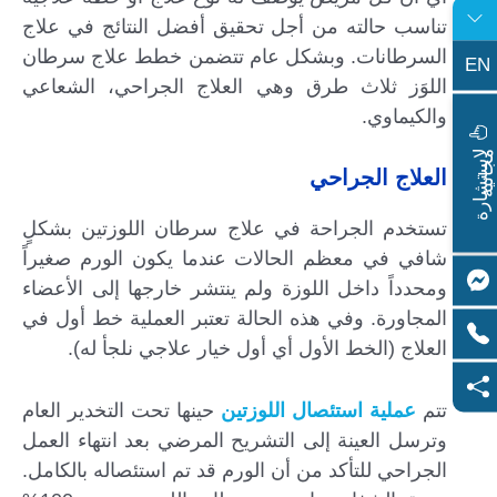
تناسب حالته من أجل تحقيق أفضل النتائج في علاج
السرطانات. وبشكل عام تتضمن خطط علاج سرطان
EN
اللوَز ثلاث طرق وهي العلاج الجراحي، الشعاعي
والكيماوي.
ا
س
ت
ش
ا
ر
ة
ج
ا
ن
ي
ل
م
ة
العلاج الجراحي
تستخدم الجراحة في علاج سرطان اللوزتين بشكلٍ
شافي في معظم الحالات عندما يكون الورم صغيراً
ومحدداً داخل اللوزة ولم ينتشر خارجها إلى الأعضاء
المجاورة. وفي هذه الحالة تعتبر العملية خط أول في
العلاج (الخط الأول أي أول خيار علاجي نلجأ له).
تتم
عملية استئصال اللوزتين
حينها تحت التخدير العام
وترسل العينة إلى التشريح المرضي بعد انتهاء العمل
الجراحي للتأكد من أن الورم قد تم استئصاله بالكامل.