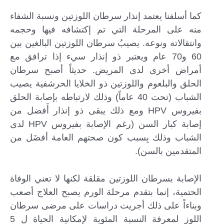
كما أسلفنا يعتمد إنذار سرطان اللوزتين ونسبة الشفاء
منه على المرحلة التي تم إكتشافه فيها وحجمه
وانتقالاته ونوعه. يصيبُ سرطان اللوزتين البالغين بين
60 و70 عام ويعتبر ذو إنذار سيء إذا ترافق مع
أمراض أخرى لدى المريض. حديثاً أصبح سرطان
الحلق والبلعوم واللوزتين ذو الخلايا الحرشفية يصيب
الشباب (تحت 40 عاماً) وذلك لارتباطه بإصابة الحلق
بفيروس HPV ومع ذلك يبقى ذو إنذار أَفضل من
إصابة كبار السن (رغم الإصابة بفيروس HPV لدى
الشباب وذلك بِسبب كون صحتهم العامة أفضَل من
المتقدمين بالسن).
الإصابة بسرطان اللوزتين مقلقة لكنها لا تعني الوفاة
الحتمية، إنما بتقدم مرحلة الورم يصبح العلاج أصعب
وبناءاً على ذلك أجريت دراسات على مرضى سرطان
اللوز لمعرفة النسبة المئوية لإمكانية الحياة ل 5