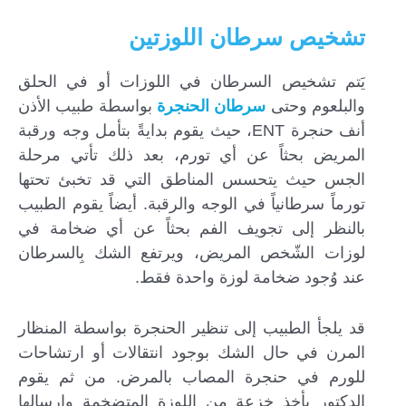
تشخيص سرطان اللوزتين
يَتم تشخيص السرطان في اللوزات أو في الحلق
والبلعوم وحتى
سرطان الحنجرة
بواسطة طبيب الأذن
أنف حنجرة ENT، حيث يقوم بدايةً بتأمل وجه ورقبة
المريض بحثاً عن أي تورم، بعد ذلك تأتي مرحلة
الجس حيث يتحسس المناطق التي قد تخبئ تحتها
تورماً سرطانياً في الوجه والرقبة. أيضاً يقوم الطبيب
بالنظر إلى تجويف الفم بحثاً عن أي ضخامة في
لوزات الشّخص المريض، ويرتفع الشك بِالسرطان
عند وُجود ضخامة لوزة واحدة فقط.
قد يلجأ الطبيب إلى تنظير الحنجرة بواسطة المنظار
المرن في حال الشك بوجود انتقالات أو ارتشاحات
للورم في حنجرة المصاب بالمرض. من ثم يقوم
الدكتور بأخذ خزعة من اللوزة المتضخمة وإرسالها