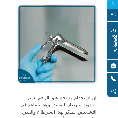
EN
ا
س
ت
ش
ا
ر
ة
ج
ا
ن
ي
ل
م
ة
إن استخدام مسحة عنق الرحم تشير
لحدوث سرطان المبيض وهذا يساعد في
التشخيص المبكر لهذا السرطان والقدرة