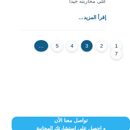
على محاربته جيداً
إقرأ المزيد…
…
5
4
3
2
1
7
تواصل معنا الآن
و احصل على استشارتك المجانية