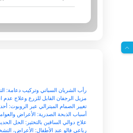
EN
ا
س
ت
ش
ا
ر
ة
ج
ا
ن
ي
ل
م
ة
رأب الشريان السباتي وتركيب دعامة: الت
مزيل الرجفان القابل للزرع وعلاج عدم ا
تغيير الصمام الميترالي عبر الروبوت: أحد
أسباب الذبحة الصدرية: الأعراض والعوام
علاج دوالي الساقين بالتخثير: الحل الح
رباعي فالو عند الأطفال: الأعراض، التش