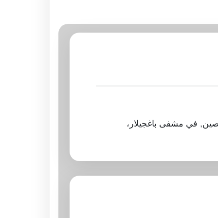
تخصص في جراحة الأوعية الدموية والمساهمة في عمليات متعددة والمراقبة تحت إشراف متخصصين, في مشفى باغجيلار، 