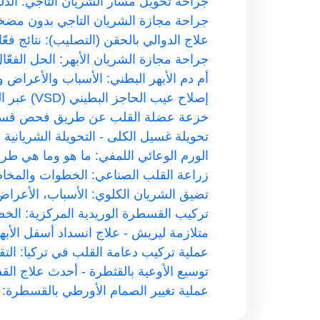
جراحة تحويل مسار الشريان التاجي: الدليل
جراحة مجازة الشريان التاجي بدون مضخة
علاج الدوالي بالحقن (التصليب): نتائج فعّ
جراحة مجازة الشريان الأبهر: الحل الفعّ
أم دم الأبهر البطني: الأسباب والأعراض و
إصلاح عيب الحاجز البطيني (VSD) عبر القسطرة
خزعة عضلة القلب عن طريق فحص قسط
تحويلة غسيل الكلى - التحويلة الشريانية ا
الورم الوعائي اللمفي: ما هو وما هي طر
زراعة القلب الصناعي: الخطوات والمخا
تضيق الشريان الكلوي: الأسباب، الأعرا
تركيب القسطرة الوريدية المركزية: ال
متلازمة ليريش - علاج انسداد أسفل الأبه
عملية تركيب دعامة القلب في تركيا: التق
توسيع الأوعية بالقثطرة - أحدث علاج ال
عملية تغيير الصمام الأورطي بالقسطرة: ع